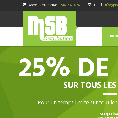
Appelez maintenant :
514-394-0724
Email :
info@prod
PRO