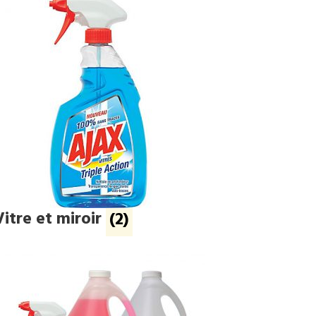
Vitre et miroir
(2)