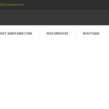
uit-sanitaire.com
DUIT SANITAIRE.COM
NOS SERVICES
BOUTIQUE
r_de_mauvaises_odeurs_SUB0152001