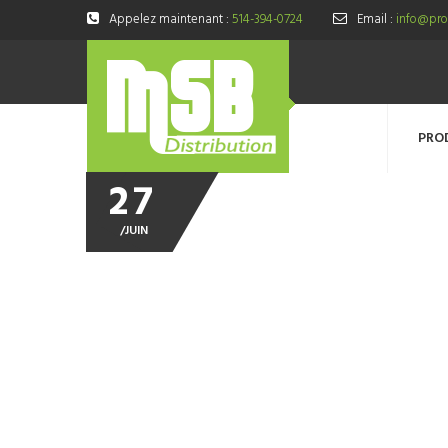
Appelez maintenant :
514-394-0724
Email :
info@prod
PRO
27
/
JUIN
destructeu