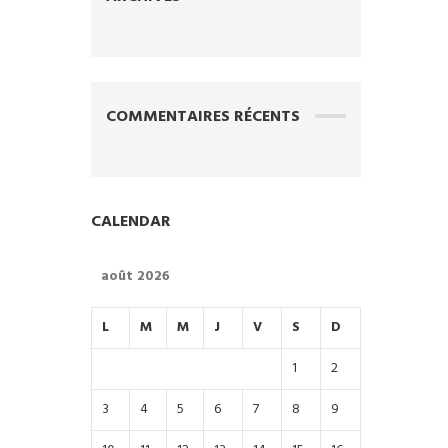
COMMENTAIRES RÉCENTS
CALENDAR
août 2026
L
M
M
J
V
S
D
1
2
3
4
5
6
7
8
9