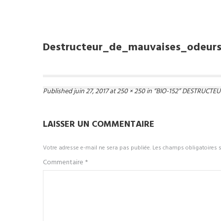
destructeur_de_mauvaises_odeurs_SUB0152001
Destructeur_de_mauvaises_odeurs
Published
juin 27, 2017
at
250 × 250
in
“BIO-152” DESTRUCTE
LAISSER UN COMMENTAIRE
Votre adresse e-mail ne sera pas publiée.
Les champs obligatoires 
Commentaire
*