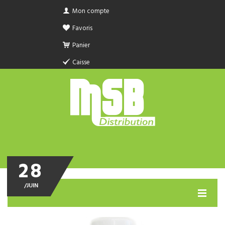
Mon compte
Favoris
Panier
Caisse
28
/
JUIN
MENU
PRODUIT SANITAIRE.COM