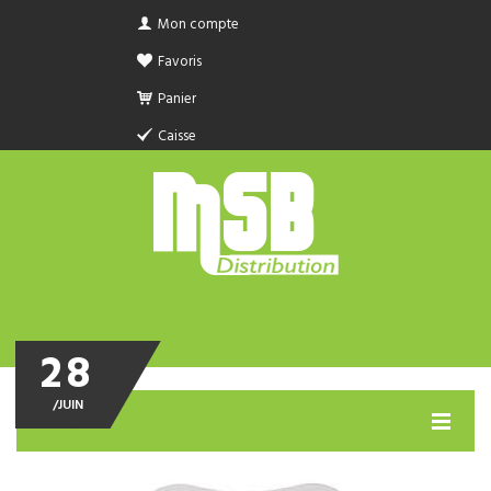
Mon compte
Favoris
Panier
Caisse
28
/
JUIN
MENU
PRODUIT SANITAIRE.COM