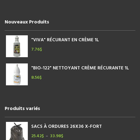
Nouveaux Produits
"VIVA" RÉCURANT EN CRÈME 1L
7.76
$
"BIO-122" NETTOYANT CRÈME RÉCURANTE 1L
8.56
$
Produits variés
SACS À ORDURES 26X36 X-FORT
25.42
$
33.98
$
Plage
–