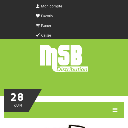
Mon compte
Favoris
Panier
Caisse
28
/
JUIN
MENU
PRODUIT SANITAIRE.COM