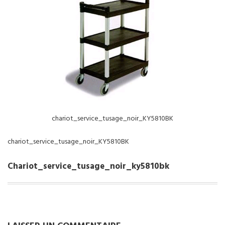
NOS SERVICES
BOUTIQUE
QUI SOMMES-NOUS
CONTACTEZ NOUS
chariot_service_tusage_noir_KY5810BK
chariot_service_tusage_noir_KY5810BK
Chariot_service_tusage_noir_ky5810bk