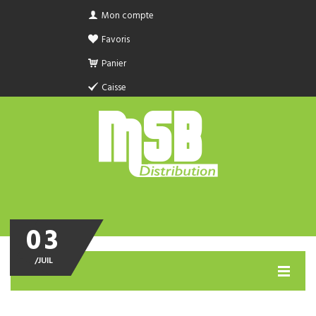
Mon compte
Favoris
Panier
Caisse
03
/
JUIL
MENU
PRODUIT SANITAIRE.COM