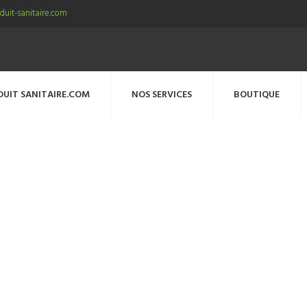
uit-sanitaire.com
DUIT SANITAIRE.COM
NOS SERVICES
BOUTIQUE
_hygienique_2plis_429f_kr05144