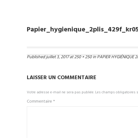
papier_hygienique_2plis_429f_kr05144
Papier_hygienique_2plis_429f_kr0
Published
juillet 3, 2017
at
250 × 250
in
PAPIER HYGIÉNIQUE 2
LAISSER UN COMMENTAIRE
Votre adresse e-mail ne sera pas publiée.
Les champs obligatoires 
Commentaire
*