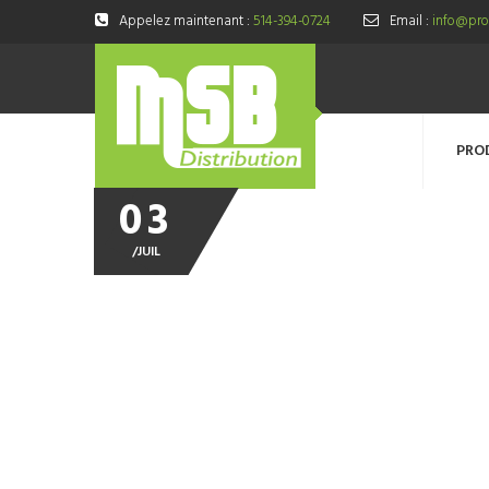
Appelez maintenant :
514-394-0724
Email :
info@prod
PRO
03
/
JUIL
papier