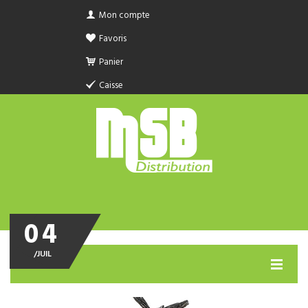
Mon compte
Favoris
Panier
Caisse
04
/
JUIL
MENU
PRODUIT SANITAIRE.COM