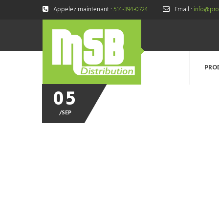
Appelez maintenant :
514-394-0724
Email :
info@prod
PRO
05
/
SEP
bonnet_de_douche_en_sachet_HMPUBS70