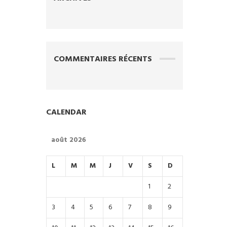
COMMENTAIRES RÉCENTS
CALENDAR
août 2026
L
M
M
J
V
S
D
1
2
3
4
5
6
7
8
9