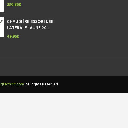
230.86
$
CHAUDIÈRE ESSOREUSE
LATÉRALE JAUNE 20L
49.95
$
gtechinc.com
. All Rights Reserved.