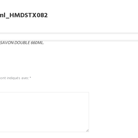
0ml_HMDSTX082
À SAVON DOUBLE 660ML
.
sont indiqués avec
*