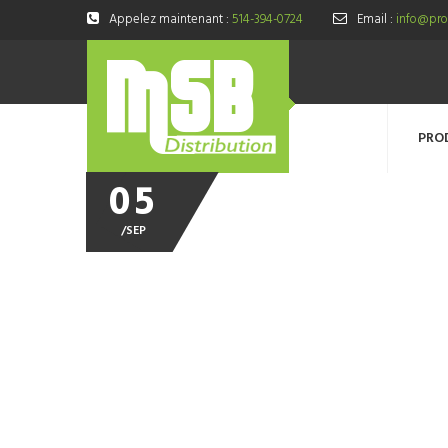
Appelez maintenant :
514-394-0724
Email :
info@prod
PRO
05
/
SEP
distributeur_a_savon_double_660ml_HMDSTX082