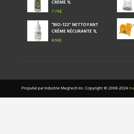
CRÈME 1L
7.76
$
"BIO-122" NETTOYANT
CRÈME RÉCURANTE 1L
8.56
$
Propulsé par Industrie Megtech Inc. Copyright © 2008-2024
me