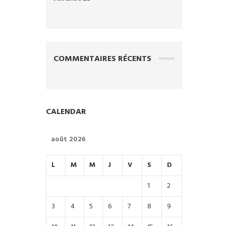
COMMENTAIRES RÉCENTS
CALENDAR
août 2026
L
M
M
J
V
S
D
1
2
3
4
5
6
7
8
9