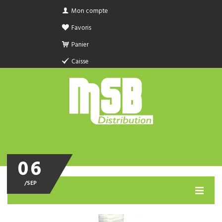
Mon compte
Favoris
Panier
Caisse
06
/
SEP
MENU
PRODUIT SANITAIRE.COM