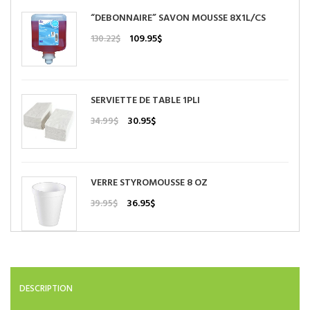
“DEBONNAIRE” SAVON MOUSSE 8X1L/CS
Le
Le
109.95
$
130.22
$
prix
prix
initial
actuel
était :
est :
130.22$.
109.95$.
SERVIETTE DE TABLE 1PLI
Le
Le
30.95
$
34.99
$
prix
prix
initial
actuel
était :
est :
34.99$.
30.95$.
VERRE STYROMOUSSE 8 OZ
Le
Le
36.95
$
39.95
$
prix
prix
initial
actuel
était :
est :
39.95$.
36.95$.
DESCRIPTION