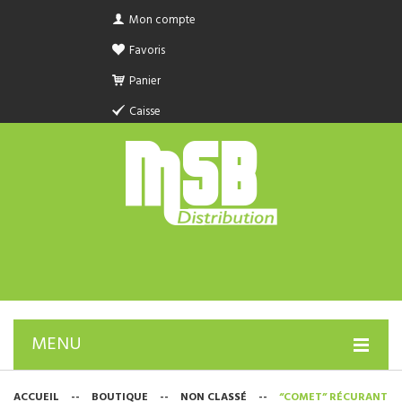
Mon compte
Favoris
Panier
Caisse
MENU
PRODUIT SANITAIRE.COM
ACCUEIL
--
BOUTIQUE
--
NON CLASSÉ
--
“COMET” RÉCURANT