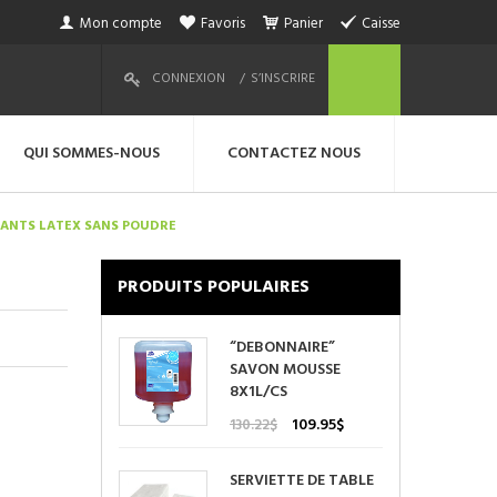
Mon compte
Favoris
Panier
Caisse
CONNEXION
S’INSCRIRE
QUI SOMMES-NOUS
CONTACTEZ NOUS
ANTS LATEX SANS POUDRE
PRODUITS POPULAIRES
“DEBONNAIRE”
SAVON MOUSSE
8X1L/CS
Le
Le
109.95
$
130.22
$
prix
prix
initial
actuel
SERVIETTE DE TABLE
était :
est :