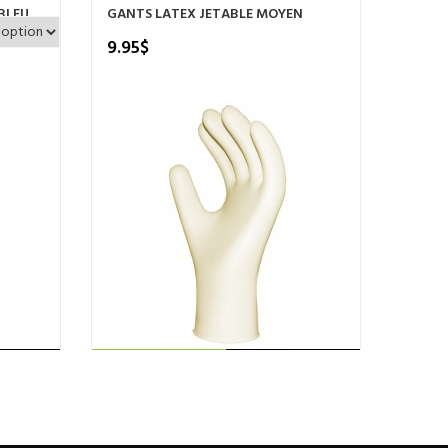
BLEU
GANTS LATEX JETABLE MOYEN
GANTS
9.95
$
9.95
LIRE LA SUITE
duit
sieurs
iations.