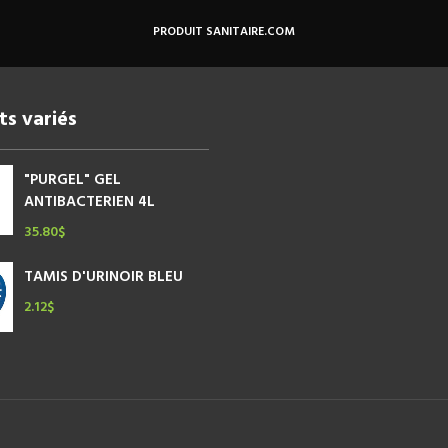
Les
Les
options
opt
PRODUIT SANITAIRE.COM
peuvent
pe
être
êtr
choisies
cho
sur
sur
ts variés
la
la
page
pa
du
du
"PURGEL" GEL
produit
pro
ANTIBACTERIEN 4L
35.80
$
TAMIS D'URINOIR BLEU
2.12
$