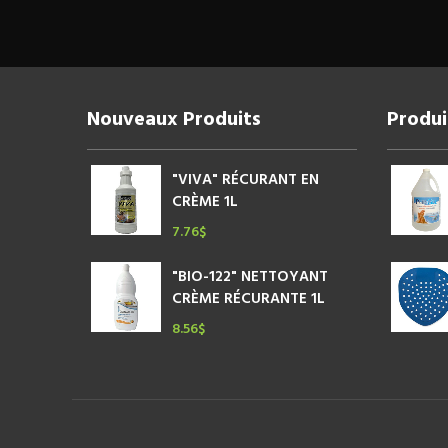
Les
options
peuvent
être
choisies
sur
Nouveaux Produits
Produi
la
page
du
"VIVA" RÉCURANT EN
produit
CRÈME 1L
7.76
$
"BIO-122" NETTOYANT
CRÈME RÉCURANTE 1L
8.56
$