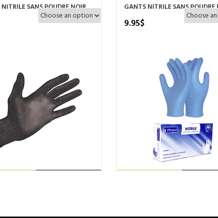
NITRILE SANS POUDRE NOIR
GANTS NITRILE SANS POUDRE 
$
9.95
$
Ce
Ce
CHOIX DES
CHOIX DES
produit
pro
a
a
OPTIONS
OPTIONS
plusieurs
plu
variations.
var