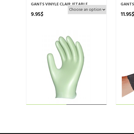
GANTS VINYLE CLAIR JETABLE
GANTS 
9.95
$
11.95
Ce
CHOIX DES
produit
a
OPTIONS
plusieurs
variations.