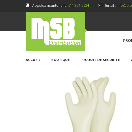
Appelez maintenant :
514-394-0724
Email :
info@prod
PRO
ACCUEIL
--
BOUTIQUE
--
PRODUIT DE SÉCURITÉ
--