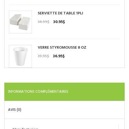
était :
est :
130.22$.
109.95$.
SERVIETTE DE TABLE 1PLI
Le
Le
30.95
$
34.99
$
prix
prix
initial
actuel
était :
est :
34.99$.
30.95$.
VERRE STYROMOUSSE 8 OZ
Le
Le
36.95
$
39.95
$
prix
prix
initial
actuel
était :
est :
39.95$.
36.95$.
INFORMATIONS COMPLÉMENTAIRES
AVIS (0)