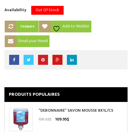
Out Of Stock
Availability
Add to Wishlist
Compare
Email your friend
PRODUITS POPULAIRES
“DEBONNAIRE” SAVON MOUSSE 8X1L/CS
Le
Le
109.95
$
130.22
$
prix
prix
initial
actuel