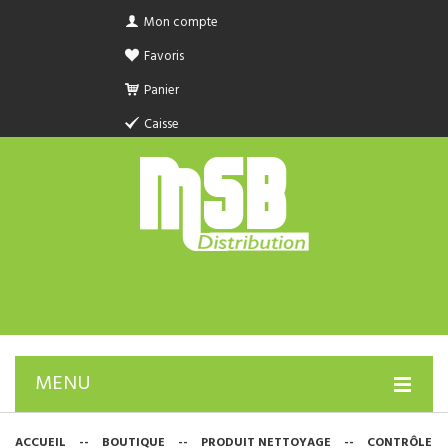
Mon compte
Favoris
Panier
Caisse
MENU
PRODUIT SANITAIRE.COM
ACCUEIL
--
BOUTIQUE
--
PRODUIT NETTOYAGE
--
CONTRÔLE