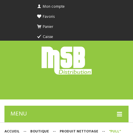
Mon compte
Favoris
Panier
Caisse
MENU
PRODUIT SANITAIRE.COM
ACCUEIL
--
BOUTIQUE
--
PRODUIT NETTOYAGE
--
“PULL”