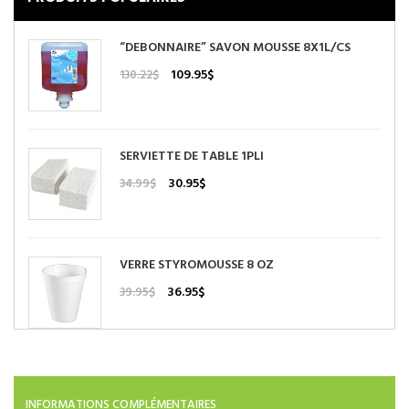
“DEBONNAIRE” SAVON MOUSSE 8X1L/CS
Le
Le
109.95
$
130.22
$
prix
prix
initial
actuel
était :
est :
130.22$.
109.95$.
SERVIETTE DE TABLE 1PLI
Le
Le
30.95
$
34.99
$
prix
prix
initial
actuel
était :
est :
34.99$.
30.95$.
VERRE STYROMOUSSE 8 OZ
Le
Le
36.95
$
39.95
$
prix
prix
initial
actuel
était :
est :
39.95$.
36.95$.
INFORMATIONS COMPLÉMENTAIRES