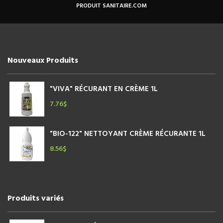
être
PRODUIT SANITAIRE.COM
choisies
sur
la
page
du
Nouveaux Produits
produit
"VIVA" RÉCURANT EN CRÈME 1L
7.76
$
"BIO-122" NETTOYANT CRÈME RÉCURANTE 1L
8.56
$
Produits variés