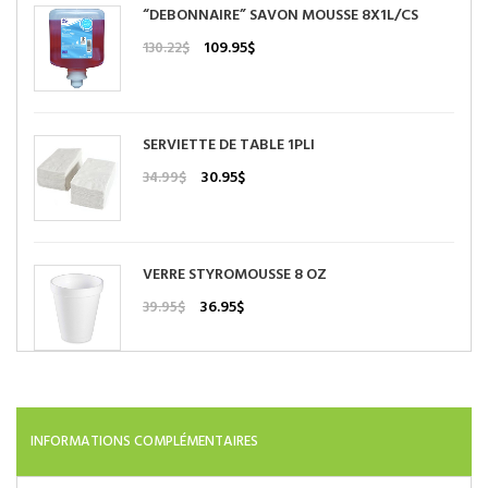
“DEBONNAIRE” SAVON MOUSSE 8X1L/CS
Le
Le
109.95
$
130.22
$
prix
prix
initial
actuel
était :
est :
130.22$.
109.95$.
SERVIETTE DE TABLE 1PLI
Le
Le
30.95
$
34.99
$
prix
prix
initial
actuel
était :
est :
34.99$.
30.95$.
VERRE STYROMOUSSE 8 OZ
Le
Le
36.95
$
39.95
$
prix
prix
initial
actuel
était :
est :
39.95$.
36.95$.
INFORMATIONS COMPLÉMENTAIRES