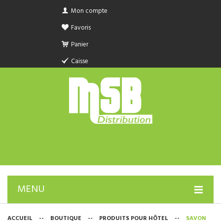
Mon compte
Favoris
Panier
Caisse
MENU
PRODUIT SANITAIRE.COM
ACCUEIL
--
BOUTIQUE
--
PRODUITS POUR HÔTEL
--
SAVON