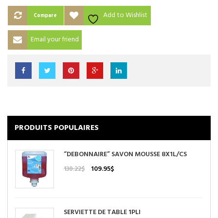
Add to Wishlist
Compare
Email your friend
PRODUITS POPULAIRES
“DEBONNAIRE” SAVON MOUSSE 8X1L/CS
Le
Le
109.95
$
130.22
$
prix
prix
initial
actuel
était :
est :
130.22$.
109.95$.
SERVIETTE DE TABLE 1PLI