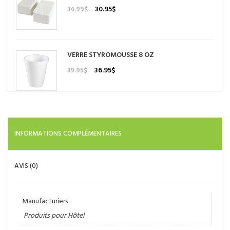
Le
Le
30.95
$
34.99
$
prix
prix
initial
actuel
était :
est :
34.99$.
30.95$.
VERRE STYROMOUSSE 8 OZ
Le
Le
36.95
$
39.95
$
prix
prix
initial
actuel
était :
est :
39.95$.
36.95$.
INFORMATIONS COMPLÉMENTAIRES
AVIS (0)
Manufacturiers
Produits pour Hôtel