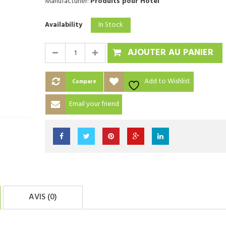
Manufacturier:
Produits pour Hôtel
In Stock
Availability
AJOUTER AU PANIER
Add to Wishlist
Compare
Email your friend
AVIS (0)