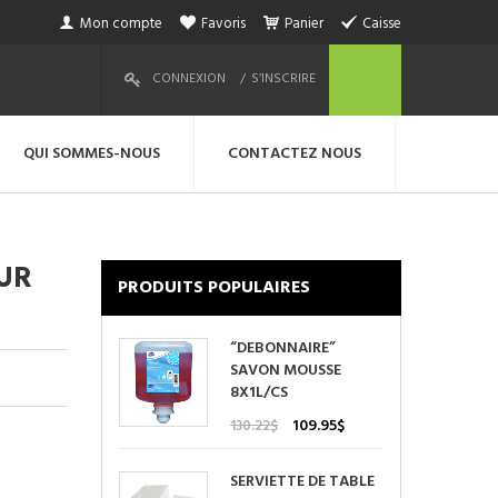
Mon compte
Favoris
Panier
Caisse
CONNEXION
S’INSCRIRE
QUI SOMMES-NOUS
CONTACTEZ NOUS
UR
PRODUITS POPULAIRES
“DEBONNAIRE”
SAVON MOUSSE
8X1L/CS
Le
Le
109.95
$
130.22
$
prix
prix
initial
actuel
SERVIETTE DE TABLE
était :
est :