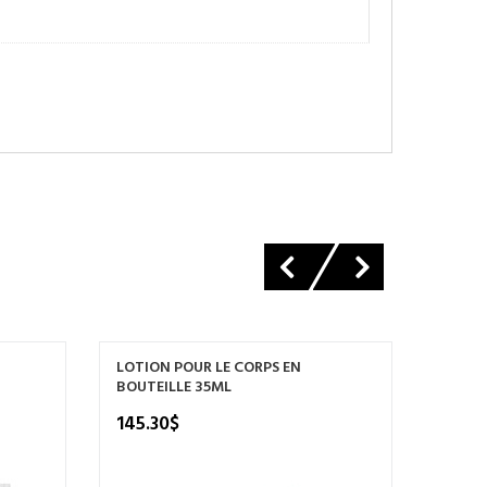
LOTION POUR LE CORPS EN
SAVON
BOUTEILLE 35ML
173.7
145.30
$