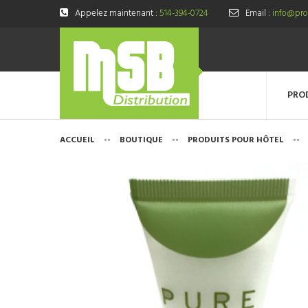
Appelez maintenant :
514-394-0724
Email :
info@prod
PRO
ACCUEIL
--
BOUTIQUE
--
PRODUITS POUR HÔTEL
--