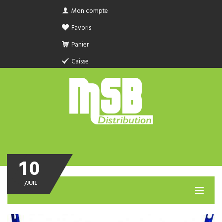
Mon compte
Favoris
Panier
Caisse
10
/
JUIL
MENU
PRODUIT SANITAIRE.COM