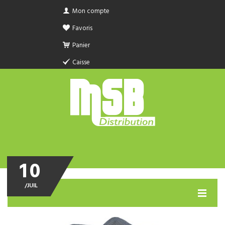
Mon compte
Favoris
Panier
Caisse
10
/
JUIL
MENU
PRODUIT SANITAIRE.COM