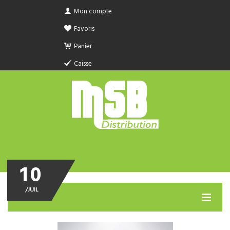
Mon compte
Favoris
Panier
Caisse
10
/
JUIL
MENU
PRODUIT SANITAIRE.COM