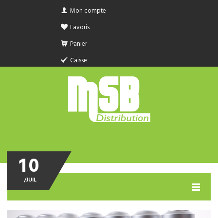
Mon compte
Favoris
Panier
Caisse
10
/
JUIL
MENU
PRODUIT SANITAIRE.COM