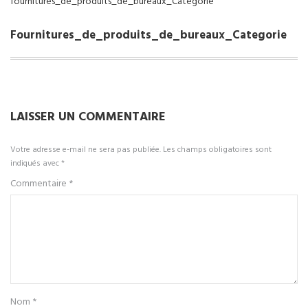
fournitures_de_produits_de_bureaux_Categorie
Fournitures_de_produits_de_bureaux_Categorie
LAISSER UN COMMENTAIRE
Votre adresse e-mail ne sera pas publiée.
Les champs obligatoires sont
indiqués avec
*
Commentaire
*
Nom
*