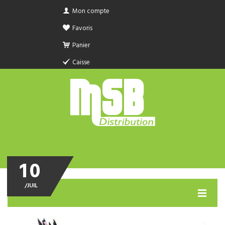
Mon compte
Favoris
Panier
Caisse
10
/
JUIL
MENU
PRODUIT SANITAIRE.COM