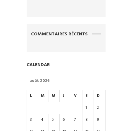
COMMENTAIRES RÉCENTS
CALENDAR
août 2026
L
M
M
J
V
S
D
1
2
3
4
5
6
7
8
9