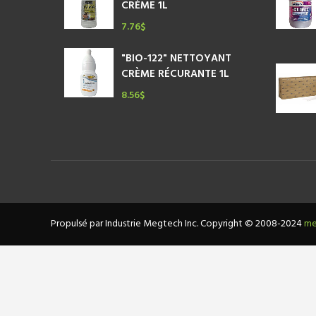
CRÈME 1L
7.76
$
"BIO-122" NETTOYANT
CRÈME RÉCURANTE 1L
8.56
$
Propulsé par Industrie Megtech Inc. Copyright © 2008-2024
me