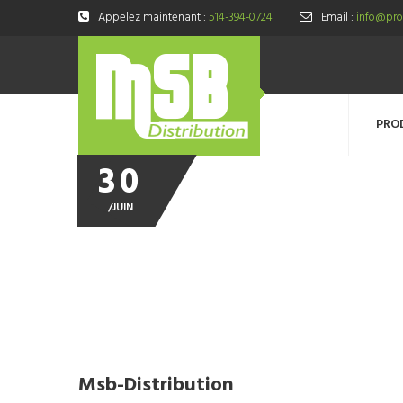
Appelez maintenant :
514-394-0724
Email :
info@prod
PRO
30
/
JUIN
msb-distribution
Msb-Distribution