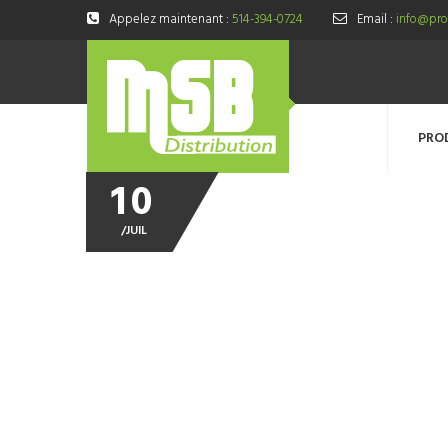
Appelez maintenant :
514-394-0724
Email :
info@prod
PRO
10
/
JUIL