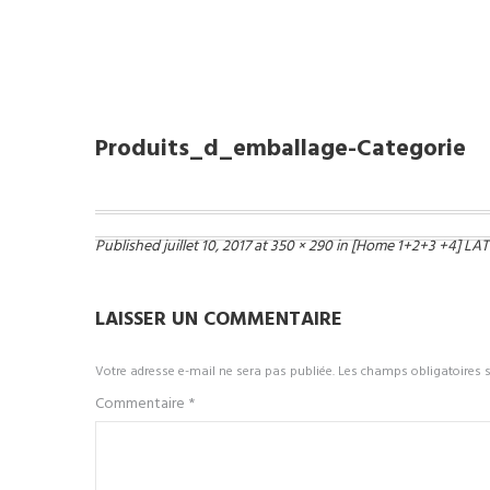
Prod
Produits_d_emballage-Categorie
Produits_d_emballage-Categorie
Published
juillet 10, 2017
at
350 × 290
in
[Home 1+2+3 +4] LA
LAISSER UN COMMENTAIRE
Votre adresse e-mail ne sera pas publiée.
Les champs obligatoires 
Commentaire
*