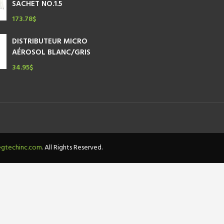
SACHET NO.1.5
173.78
$
DISTRIBUTEUR MICRO
AÉROSOL BLANC/GRIS
34.95
$
gtechinc.com
. All Rights Reserved.