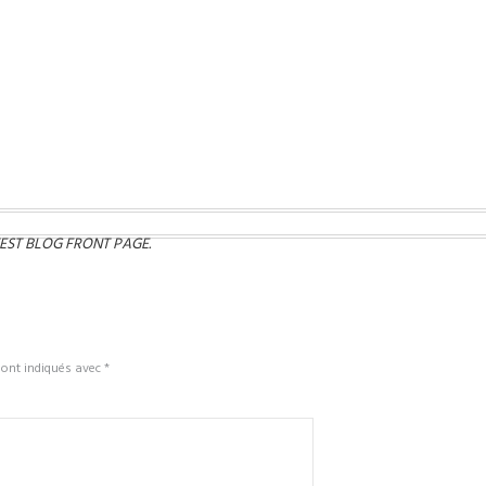
uits_d_emballage-Categorie
TEST BLOG FRONT PAGE
.
sont indiqués avec
*