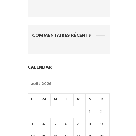
COMMENTAIRES RÉCENTS
CALENDAR
août 2026
L
M
M
J
V
S
D
1
2
3
4
5
6
7
8
9