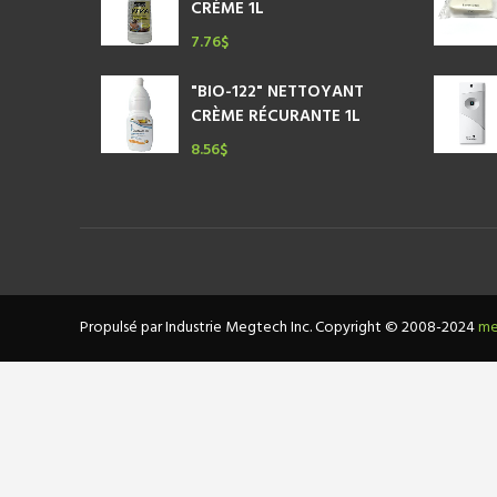
CRÈME 1L
7.76
$
"BIO-122" NETTOYANT
CRÈME RÉCURANTE 1L
8.56
$
Propulsé par Industrie Megtech Inc. Copyright © 2008-2024
me