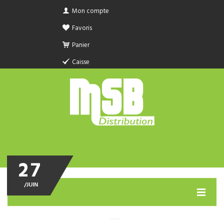
Mon compte
Favoris
Panier
Caisse
27
/
JUIN
MENU
PRODUIT SANITAIRE.COM