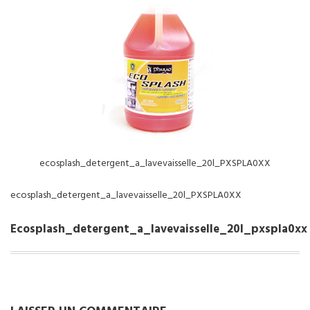
NOS SERVICES
BOUTIQUE
QUI SOMMES-NOUS
CONTACTEZ NOUS
ecosplash_detergent_a_lavevaisselle_20l_PXSPLA0XX
ecosplash_detergent_a_lavevaisselle_20l_PXSPLA0XX
Ecosplash_detergent_a_lavevaisselle_20l_pxspla0xx