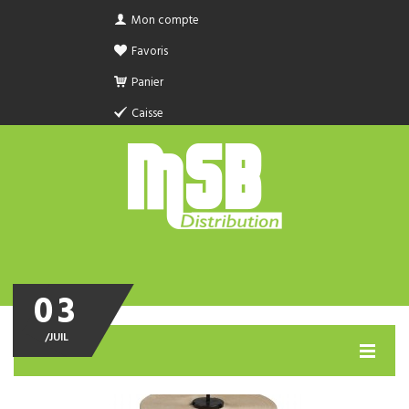
Mon compte
Favoris
Panier
Caisse
03
/
JUIL
MENU
PRODUIT SANITAIRE.COM