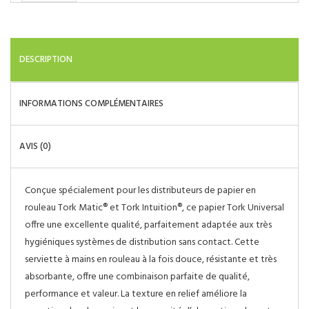
initial
actuel
était :
est :
39.95$.
36.95$.
DESCRIPTION
INFORMATIONS COMPLÉMENTAIRES
AVIS (0)
Conçue spécialement pour les distributeurs de papier en
rouleau Tork Matic® et Tork Intuition®, ce papier Tork Universal
offre une excellente qualité, parfaitement adaptée aux très
hygiéniques systèmes de distribution sans contact. Cette
serviette à mains en rouleau à la fois douce, résistante et très
absorbante, offre une combinaison parfaite de qualité,
performance et valeur. La texture en relief améliore la