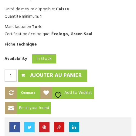
Unité de mesure disponible:
Caisse
Quantité minimum:
1
Manufacturier:
Tork
Certification écologique:
Écologo, Green Seal
Fiche technique
In Stock
Availability
AJOUTER AU PANIER
Add to Wishlist
Compare
Email your friend