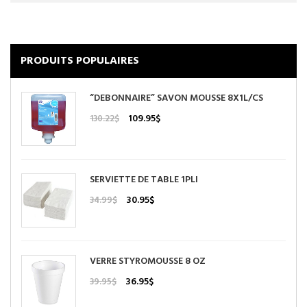
PRODUITS POPULAIRES
“DEBONNAIRE” SAVON MOUSSE 8X1L/CS
Le
Le
109.95
$
130.22
$
prix
prix
initial
actuel
était :
est :
130.22$.
109.95$.
SERVIETTE DE TABLE 1PLI
Le
Le
30.95
$
34.99
$
prix
prix
initial
actuel
était :
est :
34.99$.
30.95$.
VERRE STYROMOUSSE 8 OZ
Le
Le
36.95
$
39.95
$
prix
prix