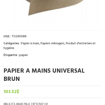
UGS :
TO290088
Catégories :
Papier à main
,
Papiers ménagers
,
Produit d'entretien et
hygiène
Étiquette :
papier
PAPIER A MAINS UNIVERSAL
BRUN
103.52
$
6RLX/CS 884F/RLX 7.8″X700′ H1