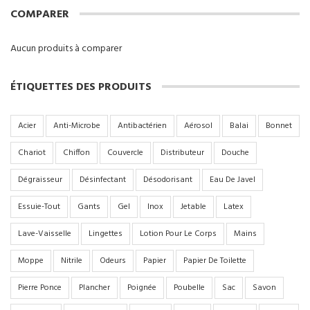
COMPARER
Aucun produits à comparer
ÉTIQUETTES DES PRODUITS
Acier
Anti-Microbe
Antibactérien
Aérosol
Balai
Bonnet
Chariot
Chiffon
Couvercle
Distributeur
Douche
Dégraisseur
Désinfectant
Désodorisant
Eau De Javel
Essuie-Tout
Gants
Gel
Inox
Jetable
Latex
Lave-Vaisselle
Lingettes
Lotion Pour Le Corps
Mains
Moppe
Nitrile
Odeurs
Papier
Papier De Toilette
Pierre Ponce
Plancher
Poignée
Poubelle
Sac
Savon