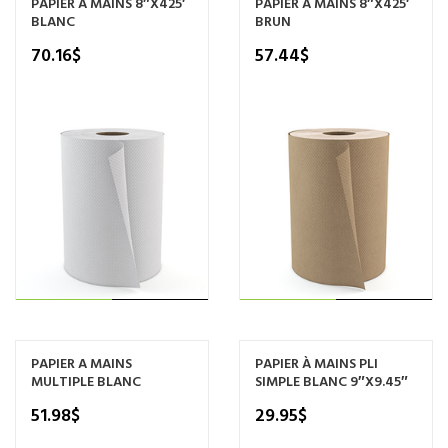
AJOUTER AU
AJOUTER AU
PAPIER À MAINS 8″X425′
PAPIER À MAINS 8″X425′
BLANC
BRUN
PANIER
PANIER
70.16
$
57.44
$
AJOUTER AU
AJOUTER AU
PAPIER A MAINS
PAPIER À MAINS PLI
MULTIPLE BLANC
SIMPLE BLANC 9″X9.45″
PANIER
PANIER
51.98
$
29.95
$