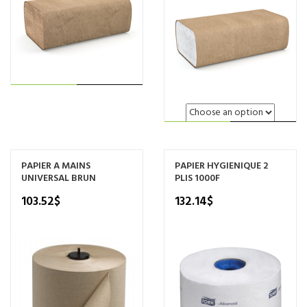
LIRE LA
SUITE
Ce
CHOIX
produit
a
DES OPTIONS
PAPIER A MAINS
PAPIER HYGIENIQUE 2
plusieurs
UNIVERSAL BRUN
PLIS 1000F
variations.
Les
103.52
$
132.14
$
options
peuvent
être
choisies
sur
la
page
du