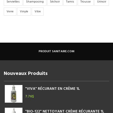
Serviettes
Shampooing
Séchoir
Tamis
Trousse
Urinoir
Verre
Vinyle
Vitre
PRODUIT SANITAIRE.COM
Nouveaux Produits
"VIVA" RÉCURANT EN CRÈME 1L
7.76
$
"BIO-122" NETTOYANT CRÈME RÉCURANTE 1L