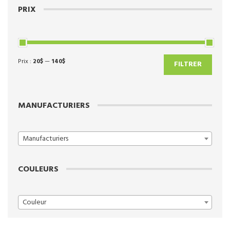
PRIX
Prix :
20$
—
140$
Prix
Prix
FILTRER
min
max
MANUFACTURIERS
Manufacturiers
COULEURS
Couleur