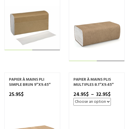
LIRE LA
AJOUTER AU
SUITE
PANIER
PAPIER À MAINS PLI
PAPIER À MAINS PLIS
SIMPLE BRUN 9″X9.45″
MULTIPLES 8.1″X9.45″
Plage
25.95
$
24.95
$
–
32.95
$
de
prix :
24.95$
à
32.95$