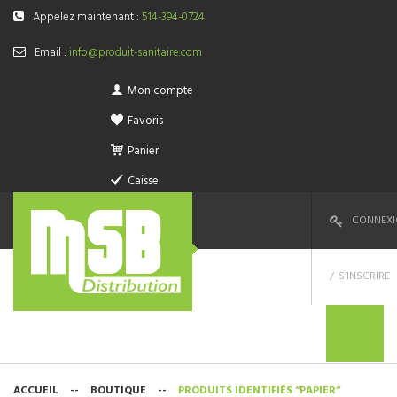
Appelez maintenant :
514-394-0724
Email :
info@produit-sanitaire.com
Mon compte
Favoris
Panier
Caisse
CONNEX
S’INSCRIRE
ACCUEIL
--
BOUTIQUE
--
PRODUITS IDENTIFIÉS “PAPIER”