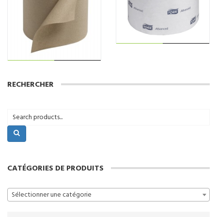
produit
AJOUTER AU
RECHERCHER
AJOUTER AU
PANIER
PANIER
CATÉGORIES DE PRODUITS
Sélectionner une catégorie