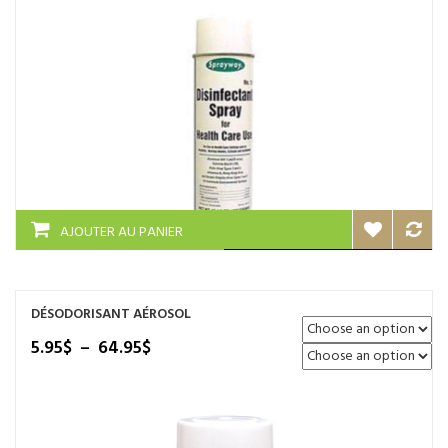
sur
la
page
du
produit
AJOUTER AU PANIER
DÉSODORISANT AÉROSOL
Plage
5.95
$
–
64.95
$
de
prix :
5.95$
à
64.95$