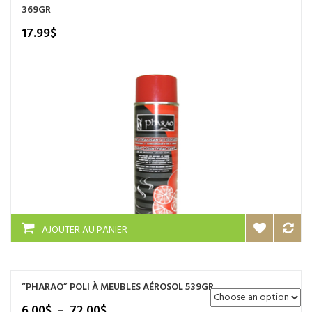
Les
369GR
options
peuvent
17.99
$
être
choisies
sur
la
page
du
produit
AJOUTER AU PANIER
“PHARAO” POLI À MEUBLES AÉROSOL 539GR
Plage
6.00
$
–
72.00
$