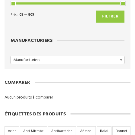
Prix :
0$
—
80$
Prix
Prix
FILTRER
min
max
MANUFACTURIERS
Manufacturiers
COMPARER
Aucun produits à comparer
ÉTIQUETTES DES PRODUITS
Acier
Anti-Microbe
Antibactérien
Aérosol
Balai
Bonnet