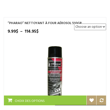
NOS SERVICES
BOUTIQUE
“PHARAO” NETTOYANT À FOUR AÉROSOL 510GR
QUI SOMMES-NOUS
Plage
9.99
$
–
114.95
$
de
CONTACTEZ NOUS
prix :
9.99$
à
114.95$
Ce
CHOIX DES OPTIONS
produit
a