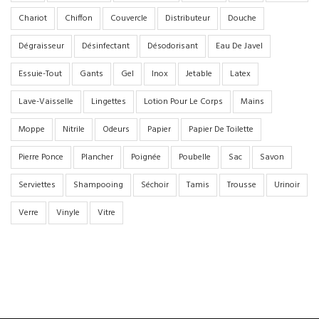
Chariot
Chiffon
Couvercle
Distributeur
Douche
Dégraisseur
Désinfectant
Désodorisant
Eau De Javel
Essuie-Tout
Gants
Gel
Inox
Jetable
Latex
Lave-Vaisselle
Lingettes
Lotion Pour Le Corps
Mains
Moppe
Nitrile
Odeurs
Papier
Papier De Toilette
Pierre Ponce
Plancher
Poignée
Poubelle
Sac
Savon
Serviettes
Shampooing
Séchoir
Tamis
Trousse
Urinoir
Verre
Vinyle
Vitre