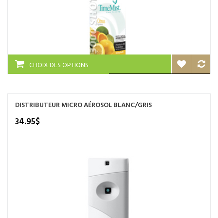
produit
Ce
CHOIX DES OPTIONS
produit
a
plusieurs
variations.
DISTRIBUTEUR MICRO AÉROSOL BLANC/GRIS
Les
options
34.95
$
peuvent
être
choisies
sur
la
page
du
produit