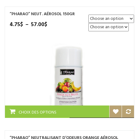
plusieurs
variations.
“PHARAO” NEUT. AÉROSOL 150GR
Les
options
Plage
4.75
$
–
57.00
$
peuvent
de
être
prix :
choisies
4.75$
sur
à
la
57.00$
page
du
produit
Ce
CHOIX DES OPTIONS
produit
a
plusieurs
variations.
“PHARAO” NEUTRALISANT D’ODEURS ORANGE AÉROSOL