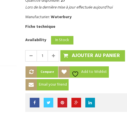
Quantité disponible:
27
Lors de la dernière mise à jour effectuée aujourd’hui
Manufacturier:
Waterbury
Fiche technique
In Stock
Availability
AJOUTER AU PANIER
Add to Wishlist
Compare
Email your friend