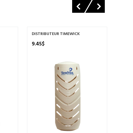
DISTRIBUTEUR TIMEWICK
DISTR
BLANC
9.45
$
34.9