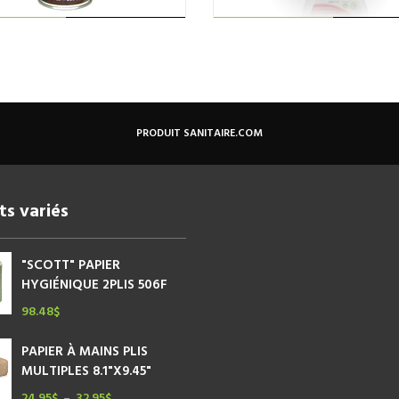
Ce
CHOIX DES
AJOUTER AU
produit
a
OPTIONS
PANIER
plusieurs
variations.
Les
options
PRODUIT SANITAIRE.COM
peuvent
être
choisies
sur
ts variés
la
page
du
"SCOTT" PAPIER
produit
HYGIÉNIQUE 2PLIS 506F
98.48
$
PAPIER À MAINS PLIS
MULTIPLES 8.1"X9.45"
24.95
$
32.95
$
Plage
–