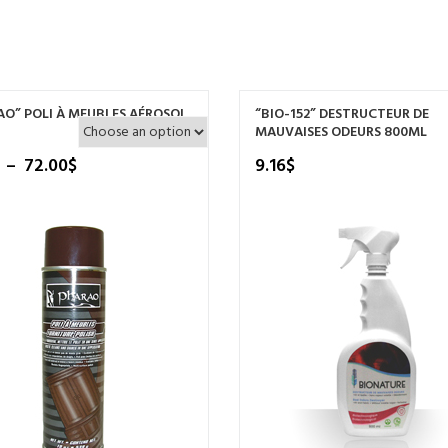
O” POLI À MEUBLES AÉROSOL
“BIO-152” DESTRUCTEUR DE
MAUVAISES ODEURS 800ML
Plage
–
72.00
$
9.16
$
de
prix :
6.00$
à
72.00$