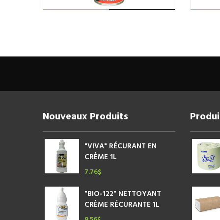
AJOUTER AU
PANIER
Nouveaux Produits
Produi
"VIVA" RÉCURANT EN
CRÈME 1L
7.76
$
"BIO-122" NETTOYANT
CRÈME RÉCURANTE 1L
8.56
$