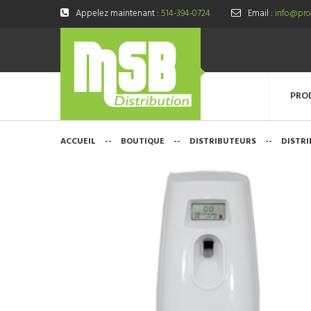
Appelez maintenant :
514-394-0724
Email :
info@prod
PRO
ACCUEIL
--
BOUTIQUE
--
DISTRIBUTEURS
--
DISTR