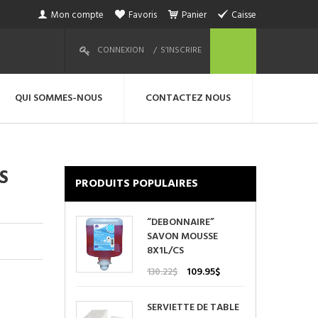
Mon compte
Favoris
Panier
Caisse
CONNEXION
S’INSCRIRE
QUI SOMMES-NOUS
CONTACTEZ NOUS
S
PRODUITS POPULAIRES
“DEBONNAIRE”
SAVON MOUSSE
8X1L/CS
Le
Le
109.95
$
130.22
$
prix
prix
initial
actuel
SERVIETTE DE TABLE
était :
est :