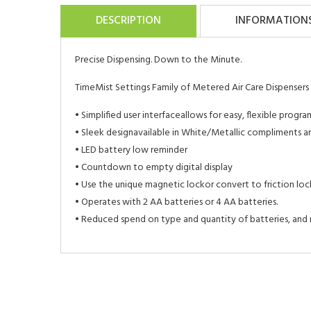
DESCRIPTION
INFORMATION
Precise Dispensing. Down to the Minute.
TimeMist Settings Family of Metered Air Care Dispensers
• Simplified user interfaceallows for easy, flexible prog
• Sleek designavailable in White/Metallic compliments a
• LED battery low reminder
• Countdown to empty digital display
• Use the unique magnetic lockor convert to friction loc
• Operates with 2 AA batteries or 4 AA batteries.
• Reduced spend on type and quantity of batteries, and m