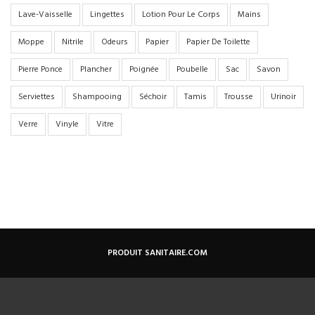
Lave-Vaisselle
Lingettes
Lotion Pour Le Corps
Mains
Moppe
Nitrile
Odeurs
Papier
Papier De Toilette
Pierre Ponce
Plancher
Poignée
Poubelle
Sac
Savon
Serviettes
Shampooing
Séchoir
Tamis
Trousse
Urinoir
Verre
Vinyle
Vitre
PRODUIT SANITAIRE.COM