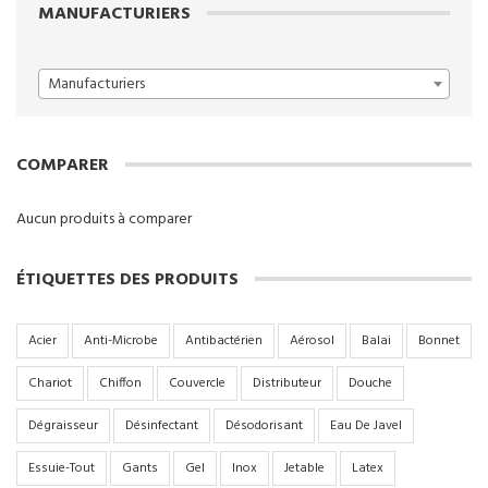
MANUFACTURIERS
Manufacturiers
COMPARER
Aucun produits à comparer
ÉTIQUETTES DES PRODUITS
Acier
Anti-Microbe
Antibactérien
Aérosol
Balai
Bonnet
Chariot
Chiffon
Couvercle
Distributeur
Douche
Dégraisseur
Désinfectant
Désodorisant
Eau De Javel
Essuie-Tout
Gants
Gel
Inox
Jetable
Latex