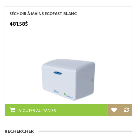
plusieurs
variations.
SÉCHOIR À MAINS ECOFAST BLANC
Les
options
481.58
$
peuvent
être
choisies
sur
la
page
du
produit
AJOUTER AU PANIER
RECHERCHER