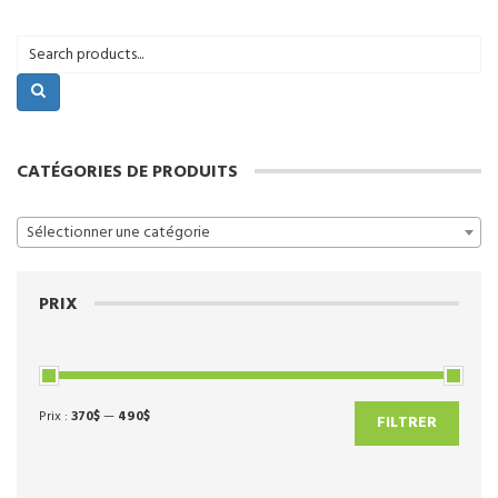
CATÉGORIES DE PRODUITS
Sélectionner une catégorie
PRIX
Prix :
370$
—
490$
Prix
Prix
FILTRER
min
max