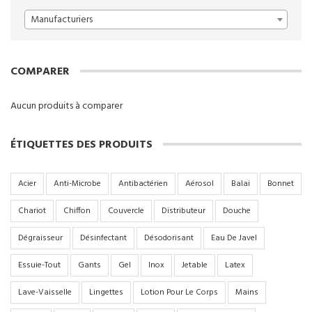
Manufacturiers
COMPARER
Aucun produits à comparer
ÉTIQUETTES DES PRODUITS
Acier
Anti-Microbe
Antibactérien
Aérosol
Balai
Bonnet
Chariot
Chiffon
Couvercle
Distributeur
Douche
Dégraisseur
Désinfectant
Désodorisant
Eau De Javel
Essuie-Tout
Gants
Gel
Inox
Jetable
Latex
Lave-Vaisselle
Lingettes
Lotion Pour Le Corps
Mains