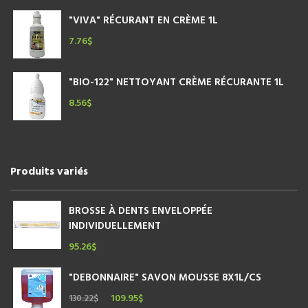
"VIVA" RÉCURANT EN CRÈME 1L
7.76
$
"BIO-122" NETTOYANT CRÈME RÉCURANTE 1L
8.56
$
Produits variés
BROSSE À DENTS ENVELOPPÉE
INDIVIDUELLEMENT
95.26
$
"DEBONNAIRE" SAVON MOUSSE 8X1L/CS
Le
109.95
$
Le
130.22
$