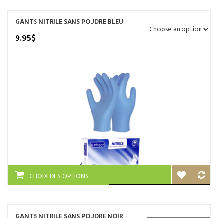
GANTS NITRILE SANS POUDRE BLEU
9.95
$
Ce
CHOIX DES OPTIONS
produit
a
plusieurs
variations.
GANTS NITRILE SANS POUDRE NOIR