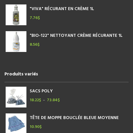
"VIVA" RÉCURANT EN CRÈME 1L
7.76
$
"BIO-122" NETTOYANT CRÈME RÉCURANTE 1L
8.56
$
Produits variés
SACS POLY
18.22
$
73.84
$
Plage
–
de
prix :
TÊTE DE MOPPE BOUCLÉE BLEUE MOYENNE
18.22$
à
10.90
$
73.84$