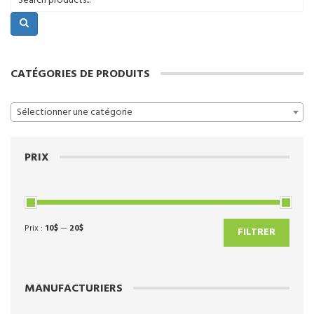
CATÉGORIES DE PRODUITS
Sélectionner une catégorie
PRIX
Prix :
10$
—
20$
Prix
Prix
FILTRER
min
max
MANUFACTURIERS