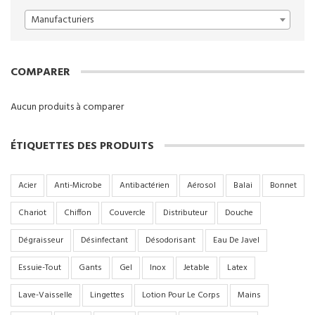
Manufacturiers
COMPARER
Aucun produits à comparer
ÉTIQUETTES DES PRODUITS
Acier
Anti-Microbe
Antibactérien
Aérosol
Balai
Bonnet
Chariot
Chiffon
Couvercle
Distributeur
Douche
Dégraisseur
Désinfectant
Désodorisant
Eau De Javel
Essuie-Tout
Gants
Gel
Inox
Jetable
Latex
Lave-Vaisselle
Lingettes
Lotion Pour Le Corps
Mains