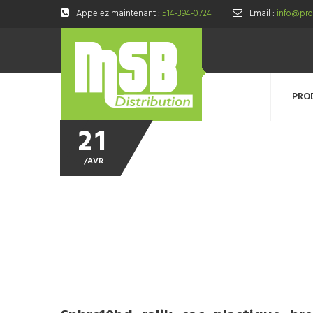
Appelez maintenant :
514-394-0724
Email :
info@prod
PRO
21
/
AVR