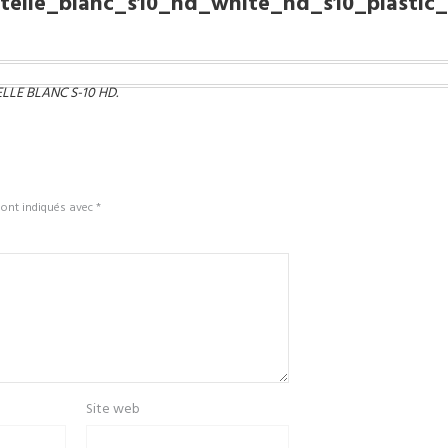
retelle_blanc_s10_hd_white_hd_s10_plasti
LLE BLANC S-10 HD
.
sont indiqués avec
*
Site web