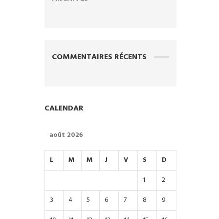
COMMENTAIRES RÉCENTS
CALENDAR
août 2026
L
M
M
J
V
S
D
1
2
3
4
5
6
7
8
9