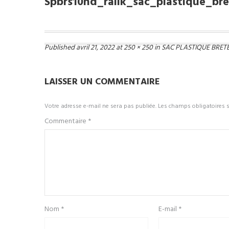
Spbrs10hd_ralik_sac_plastique_b
Published
avril 21, 2022
at
250 × 250
in
SAC PLASTIQUE BRETE
LAISSER UN COMMENTAIRE
Votre adresse e-mail ne sera pas publiée.
Les champs obligatoires 
Commentaire
*
Nom
*
E-mail
*