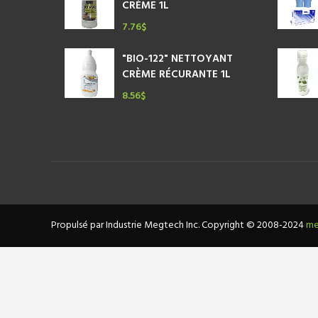
CRÈME 1L
7.76
$
"BIO-122" NETTOYANT
CRÈME RÉCURANTE 1L
8.56
$
Propulsé par Industrie Megtech Inc. Copyright © 2008-2024
me