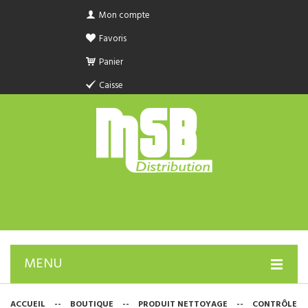
Mon compte
Favoris
Panier
Caisse
MENU
PRODUIT SANITAIRE.COM
ACCUEIL
--
BOUTIQUE
--
PRODUIT NETTOYAGE
--
CONTRÔLE