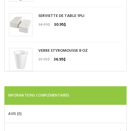
initial
actuel
était :
est :
130.22$.
109.95$.
SERVIETTE DE TABLE 1PLI
Le
Le
30.95
$
34.99
$
prix
prix
initial
actuel
était :
est :
34.99$.
30.95$.
VERRE STYROMOUSSE 8 OZ
Le
Le
36.95
$
39.95
$
prix
prix
initial
actuel
était :
est :
39.95$.
36.95$.
INFORMATIONS COMPLÉMENTAIRES
AVIS (0)