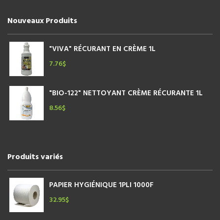
page
du
Nouveaux Produits
produit
"VIVA" RÉCURANT EN CRÈME 1L
7.76
$
"BIO-122" NETTOYANT CRÈME RÉCURANTE 1L
8.56
$
Produits variés
PAPIER HYGIÉNIQUE 1PLI 1000F
32.95
$