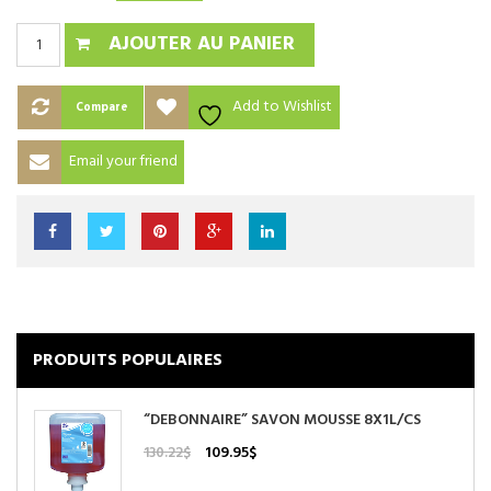
AJOUTER AU PANIER
Add to Wishlist
Compare
Email your friend
PRODUITS POPULAIRES
“DEBONNAIRE” SAVON MOUSSE 8X1L/CS
Le
Le
109.95
$
130.22
$
prix
prix