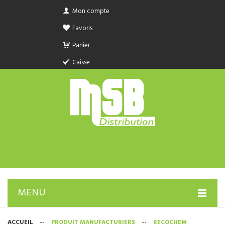
Mon compte
Favoris
Panier
Caisse
MENU
PRODUIT SANITAIRE.COM
ACCUEIL
--
PRODUIT MANUFACTURIERS
--
RECOCHEM