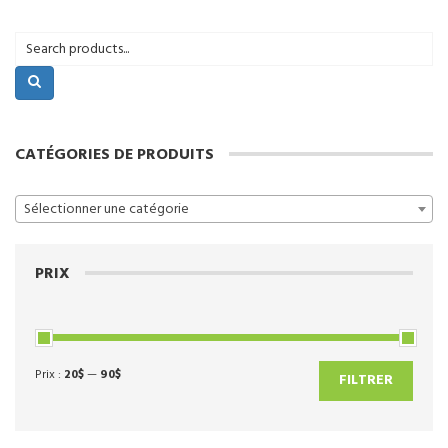
CATÉGORIES DE PRODUITS
Sélectionner une catégorie
PRIX
Prix :
20$
—
90$
Prix
Prix
FILTRER
min
max