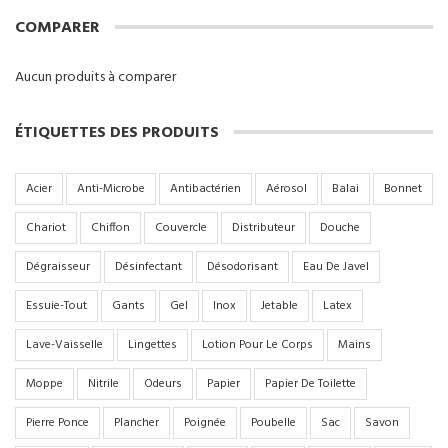
COMPARER
Aucun produits à comparer
ÉTIQUETTES DES PRODUITS
Acier
Anti-Microbe
Antibactérien
Aérosol
Balai
Bonnet
Chariot
Chiffon
Couvercle
Distributeur
Douche
Dégraisseur
Désinfectant
Désodorisant
Eau De Javel
Essuie-Tout
Gants
Gel
Inox
Jetable
Latex
Lave-Vaisselle
Lingettes
Lotion Pour Le Corps
Mains
Moppe
Nitrile
Odeurs
Papier
Papier De Toilette
Pierre Ponce
Plancher
Poignée
Poubelle
Sac
Savon