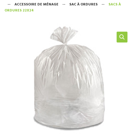
--
ACCESSOIRE DE MÉNAGE
--
SAC À ORDURES
--
SACS À
NOS SERVICES
ORDURES 22X24
BOUTIQUE
QUI SOMMES-NOUS
CONTACTEZ NOUS