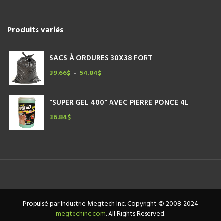
Produits variés
SACS À ORDURES 30X38 FORT
39.66
$
54.84
$
Plage
–
de
prix :
"SUPER GEL 400" AVEC PIERRE PONCE 4L
39.66$
à
36.84
$
54.84$
Propulsé par Industrie Megtech Inc. Copyright © 2008-2024
megtechinc.com
. All Rights Reserved.