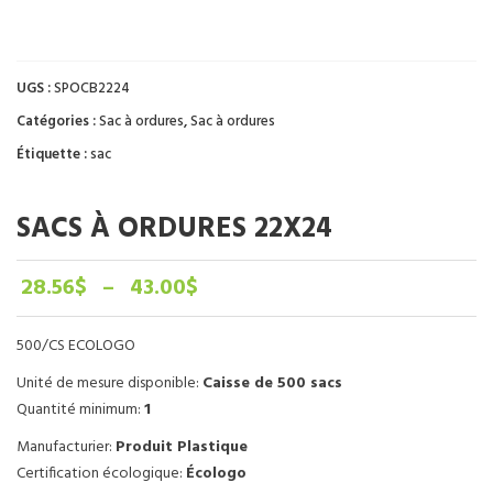
UGS :
SPOCB2224
Catégories :
Sac à ordures
,
Sac à ordures
Étiquette :
sac
SACS À ORDURES 22X24
Plage
28.56
$
–
43.00
$
de
prix :
500/CS ECOLOGO
28.56$
à
Unité de mesure disponible:
Caisse de 500 sacs
43.00$
Quantité minimum:
1
Manufacturier:
Produit Plastique
Certification écologique:
Écologo