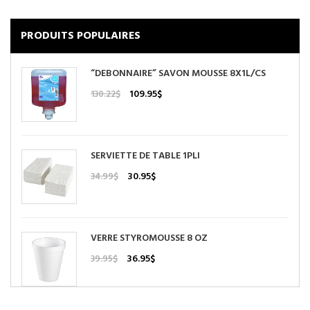
PRODUITS POPULAIRES
“DEBONNAIRE” SAVON MOUSSE 8X1L/CS
Le
Le
109.95
$
130.22
$
prix
prix
initial
actuel
était :
est :
130.22$.
109.95$.
SERVIETTE DE TABLE 1PLI
Le
Le
30.95
$
34.99
$
prix
prix
initial
actuel
était :
est :
34.99$.
30.95$.
VERRE STYROMOUSSE 8 OZ
Le
Le
36.95
$
39.95
$
prix
prix
initial
actuel
était :
est :