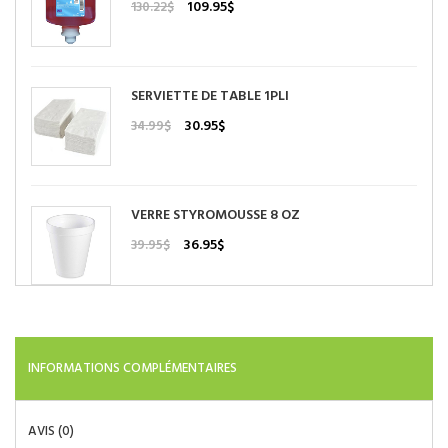
Le
Le
109.95
$
130.22
$
prix
prix
initial
actuel
était :
est :
130.22$.
109.95$.
SERVIETTE DE TABLE 1PLI
Le
Le
30.95
$
34.99
$
prix
prix
initial
actuel
était :
est :
34.99$.
30.95$.
VERRE STYROMOUSSE 8 OZ
Le
Le
36.95
$
39.95
$
prix
prix
initial
actuel
était :
est :
39.95$.
36.95$.
INFORMATIONS COMPLÉMENTAIRES
AVIS (0)