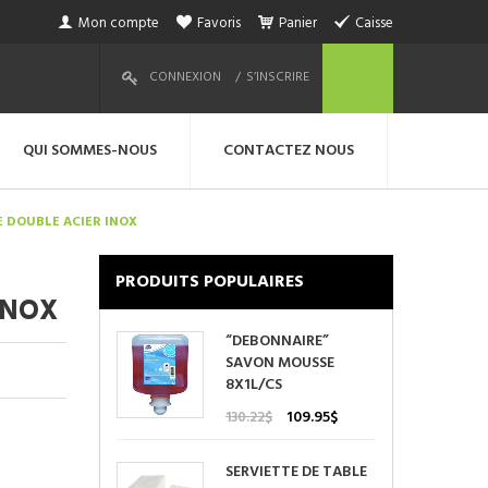
Mon compte
Favoris
Panier
Caisse
CONNEXION
S’INSCRIRE
QUI SOMMES-NOUS
CONTACTEZ NOUS
 DOUBLE ACIER INOX
PRODUITS POPULAIRES
INOX
“DEBONNAIRE”
SAVON MOUSSE
8X1L/CS
Le
Le
109.95
$
130.22
$
prix
prix
initial
actuel
SERVIETTE DE TABLE
était :
est :