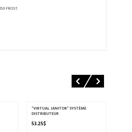
 150 FROST.
“VIRTUAL JANITOR” SYSTÈME
PAPIER
DISTRIBUTEUR
94.8
53.25
$