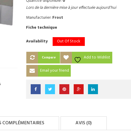
Quantité disponible:
0
Lors de la dernière mise à jour effectuée aujourd’hui
Manufacturier:
Frost
Fiche technique
Out Of Stock
Availability
Add to Wishlist
Compare
Email your friend
s
S COMPLÉMENTAIRES
AVIS (0)