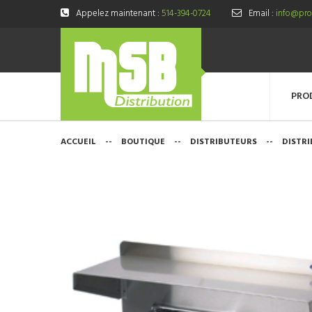
Appelez maintenant :
514-394-0724
Email :
info@prod
PRO
ACCUEIL
--
BOUTIQUE
--
DISTRIBUTEURS
--
DISTRI