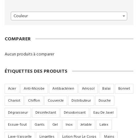
Couleur
COMPARER
Aucun produits à comparer
ÉTIQUETTES DES PRODUITS
Acier
Anti-Microbe
Antibactérien
Aérosol
Balai
Bonnet
Chariot
Chiffon
Couvercle
Distributeur
Douche
Dégraisseur
Désinfectant
Désodorisant
Eau De Javel
Essuie-Tout
Gants
Gel
Inox
Jetable
Latex
Lave-Vaisselle
Lingettes
Lotion Pour Le Corps
Mains