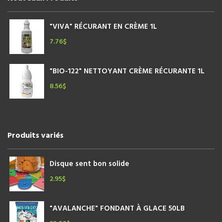
"VIVA" RÉCURANT EN CRÈME 1L
7.76
$
"BIO-122" NETTOYANT CRÈME RÉCURANTE 1L
8.56
$
Produits variés
Disque sent bon solide
2.95
$
"AVALANCHE" FONDANT À GLACE 50LB