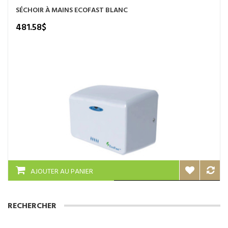
variations.
SÉCHOIR À MAINS ECOFAST BLANC
Les
options
481.58
$
peuvent
être
choisies
sur
la
page
du
produit
AJOUTER AU PANIER
RECHERCHER