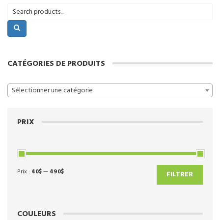
CATÉGORIES DE PRODUITS
Sélectionner une catégorie
PRIX
Prix :
40$
—
490$
Prix
Prix
FILTRER
min
max
COULEURS