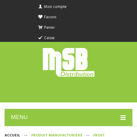
Mon compte
Favoris
Panier
Caisse
MENU
PRODUIT SANITAIRE.COM
ACCUEIL
--
PRODUIT MANUFACTURIERS
--
FROST