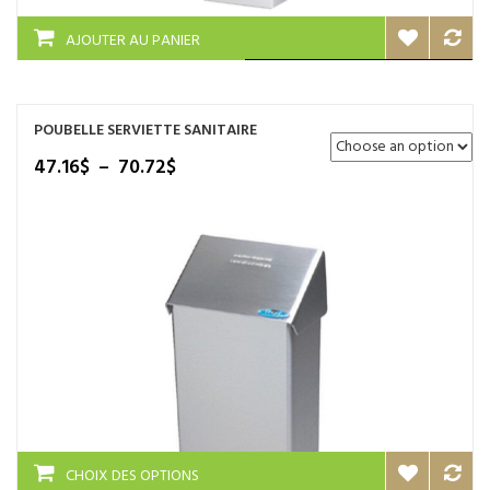
AJOUTER AU PANIER
POUBELLE SERVIETTE SANITAIRE
Plage
47.16
$
–
70.72
$
de
prix :
47.16$
à
70.72$
Ce
CHOIX DES OPTIONS
produit