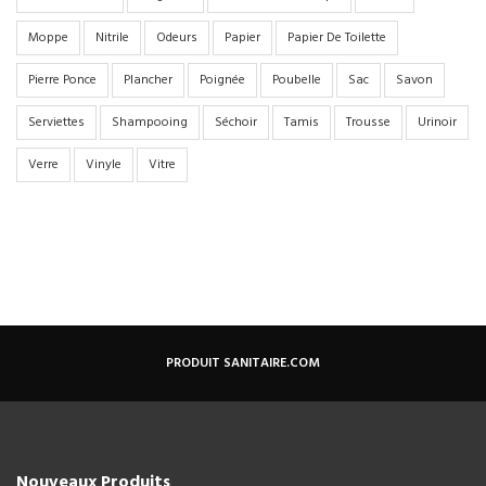
Moppe
Nitrile
Odeurs
Papier
Papier De Toilette
Pierre Ponce
Plancher
Poignée
Poubelle
Sac
Savon
Serviettes
Shampooing
Séchoir
Tamis
Trousse
Urinoir
Verre
Vinyle
Vitre
PRODUIT SANITAIRE.COM
Nouveaux Produits