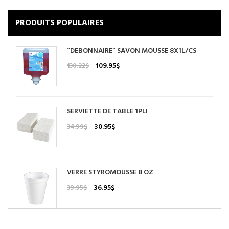
PRODUITS POPULAIRES
“DEBONNAIRE” SAVON MOUSSE 8X1L/CS
Le
Le
109.95
$
130.22
$
prix
prix
initial
actuel
était :
est :
130.22$.
109.95$.
SERVIETTE DE TABLE 1PLI
Le
Le
30.95
$
34.99
$
prix
prix
initial
actuel
était :
est :
34.99$.
30.95$.
VERRE STYROMOUSSE 8 OZ
Le
Le
36.95
$
39.95
$
prix
prix
initial
actuel
était :
est :
39.95$.
36.95$.