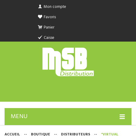
Mon compte
Favoris
Panier
Caisse
MENU
PRODUIT SANITAIRE.COM
ACCUEIL
--
BOUTIQUE
--
DISTRIBUTEURS
--
“VIRTUAL