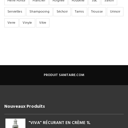
Pierre Ponce
Plancher
Poignée
Poubelle
Sac
Savon
Serviettes
Shampooing
Séchoir
Tamis
Trousse
Urinoir
Verre
Vinyle
Vitre
PRODUIT SANITAIRE.COM
Nouveaux Produits
"VIVA" RÉCURANT EN CRÈME 1L