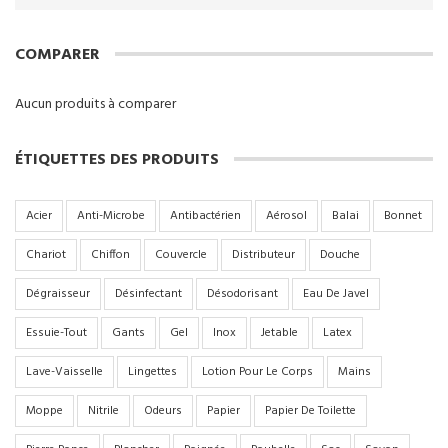
COMPARER
Aucun produits à comparer
ÉTIQUETTES DES PRODUITS
Acier
Anti-Microbe
Antibactérien
Aérosol
Balai
Bonnet
Chariot
Chiffon
Couvercle
Distributeur
Douche
Dégraisseur
Désinfectant
Désodorisant
Eau De Javel
Essuie-Tout
Gants
Gel
Inox
Jetable
Latex
Lave-Vaisselle
Lingettes
Lotion Pour Le Corps
Mains
Moppe
Nitrile
Odeurs
Papier
Papier De Toilette