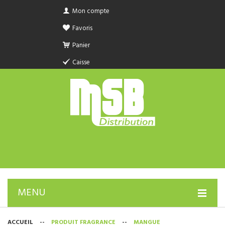
Mon compte
Favoris
Panier
Caisse
MENU
PRODUIT SANITAIRE.COM
ACCUEIL
--
PRODUIT FRAGRANCE
--
MANGUE