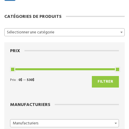
sur
la
page
CATÉGORIES DE PRODUITS
du
produit
Sélectionner une catégorie
PRIX
Prix :
0$
—
530$
Prix
Prix
FILTRER
min
max
MANUFACTURIERS
Manufacturiers