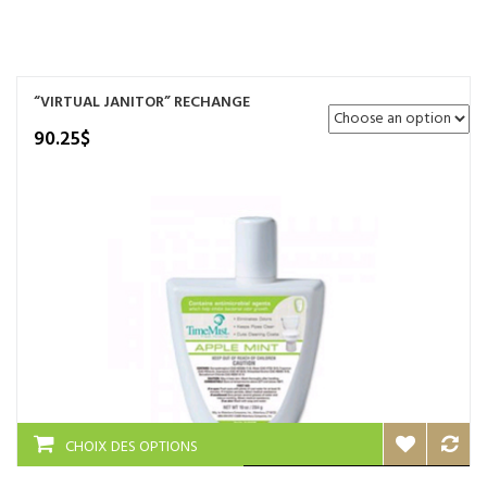
NOS SERVICES
BOUTIQUE
“VIRTUAL JANITOR” RECHANGE
QUI SOMMES-NOUS
90.25
$
CONTACTEZ NOUS
Ce
CHOIX DES OPTIONS
produit
a