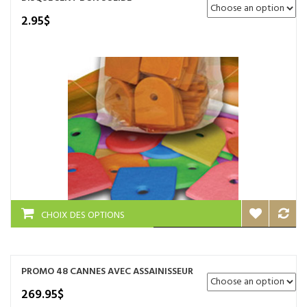
Les
options
2.95
$
peuvent
être
choisies
sur
la
page
du
produit
Ce
CHOIX DES OPTIONS
produit
a
plusieurs
variations.
PROMO 48 CANNES AVEC ASSAINISSEUR
Les
options
269.95
$
peuvent