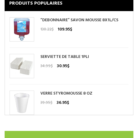
PRODUITS POPULAIRES
“DEBONNAIRE” SAVON MOUSSE 8X1L/CS
Le
Le
109.95
$
130.22
$
prix
prix
initial
actuel
était :
est :
130.22$.
109.95$.
SERVIETTE DE TABLE 1PLI
Le
Le
30.95
$
34.99
$
prix
prix
initial
actuel
était :
est :
34.99$.
30.95$.
VERRE STYROMOUSSE 8 OZ
Le
Le
36.95
$
39.95
$
prix
prix
initial
actuel
était :
est :
39.95$.
36.95$.