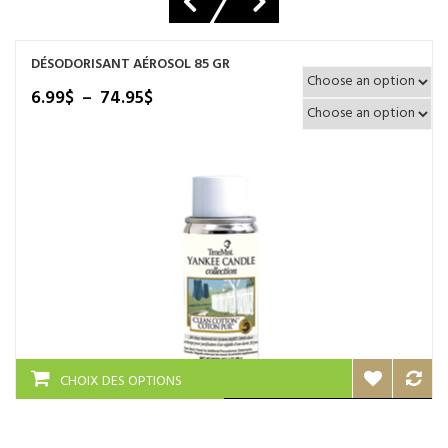
DÉSODORISANT AÉROSOL 85 GR
Plage
6.99
$
–
74.95
$
de
prix :
6.99$
à
74.95$
Ce
CHOIX DES OPTIONS
produit
a
plusieurs
variations.