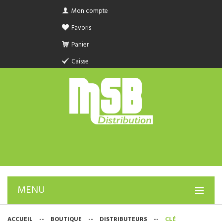
Mon compte
Favoris
Panier
Caisse
MENU
PRODUIT SANITAIRE.COM
ACCUEIL
--
BOUTIQUE
--
DISTRIBUTEURS
--
CLÉ