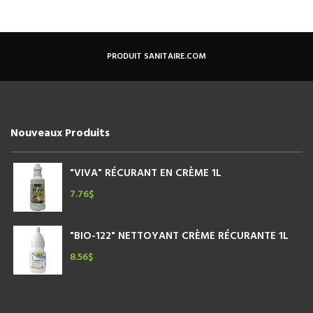
Les
options
peuvent
être
PRODUIT SANITAIRE.COM
choisies
sur
la
page
du
Nouveaux Produits
produit
"VIVA" RÉCURANT EN CRÈME 1L
7.76
$
"BIO-122" NETTOYANT CRÈME RÉCURANTE 1L
8.56
$