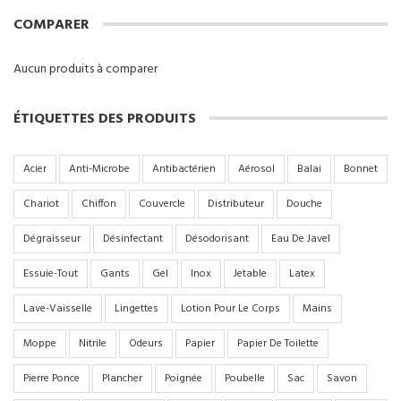
COMPARER
Aucun produits à comparer
ÉTIQUETTES DES PRODUITS
Acier
Anti-Microbe
Antibactérien
Aérosol
Balai
Bonnet
Chariot
Chiffon
Couvercle
Distributeur
Douche
Dégraisseur
Désinfectant
Désodorisant
Eau De Javel
Essuie-Tout
Gants
Gel
Inox
Jetable
Latex
Lave-Vaisselle
Lingettes
Lotion Pour Le Corps
Mains
Moppe
Nitrile
Odeurs
Papier
Papier De Toilette
Pierre Ponce
Plancher
Poignée
Poubelle
Sac
Savon