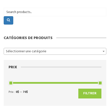
CATÉGORIES DE PRODUITS
Sélectionner une catégorie
PRIX
Prix :
0$
—
70$
Prix
Prix
FILTRER
min
max