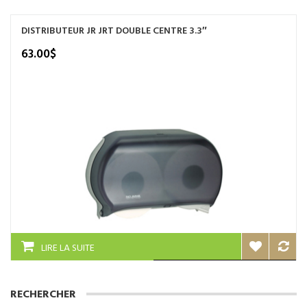
plusieurs
variations.
DISTRIBUTEUR JR JRT DOUBLE CENTRE 3.3″
Les
options
63.00
$
peuvent
être
choisies
sur
la
page
du
produit
LIRE LA SUITE
RECHERCHER