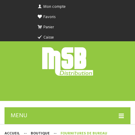
Mon compte
Favoris
Panier
Caisse
MENU
PRODUIT SANITAIRE.COM
ACCUEIL
--
BOUTIQUE
--
FOURNITURES DE BUREAU