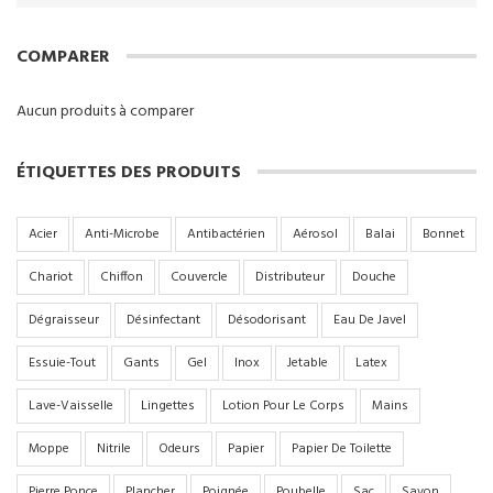
COMPARER
Aucun produits à comparer
ÉTIQUETTES DES PRODUITS
Acier
Anti-Microbe
Antibactérien
Aérosol
Balai
Bonnet
Chariot
Chiffon
Couvercle
Distributeur
Douche
Dégraisseur
Désinfectant
Désodorisant
Eau De Javel
Essuie-Tout
Gants
Gel
Inox
Jetable
Latex
Lave-Vaisselle
Lingettes
Lotion Pour Le Corps
Mains
Moppe
Nitrile
Odeurs
Papier
Papier De Toilette
Pierre Ponce
Plancher
Poignée
Poubelle
Sac
Savon