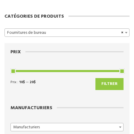
CATÉGORIES DE PRODUITS
Fournitures de bureau
×
PRIX
Prix :
10$
—
20$
Prix
Prix
FILTRER
min
max
MANUFACTURIERS
Manufacturiers