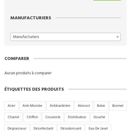
min
max
MANUFACTURIERS
Manufacturiers
COMPARER
Aucun produits à comparer
ÉTIQUETTES DES PRODUITS
Acier
Anti-Microbe
Antibactérien
Aérosol
Balai
Bonnet
Chariot
Chiffon
Couvercle
Distributeur
Douche
Dégraisseur
Désinfectant
Désodorisant
Eau De Javel