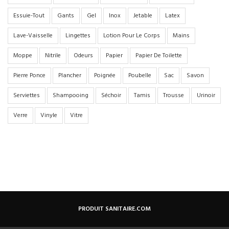
Essuie-Tout
Gants
Gel
Inox
Jetable
Latex
Lave-Vaisselle
Lingettes
Lotion Pour Le Corps
Mains
Moppe
Nitrile
Odeurs
Papier
Papier De Toilette
Pierre Ponce
Plancher
Poignée
Poubelle
Sac
Savon
Serviettes
Shampooing
Séchoir
Tamis
Trousse
Urinoir
Verre
Vinyle
Vitre
PRODUIT SANITAIRE.COM