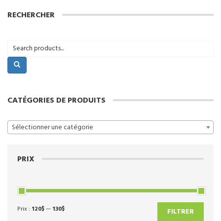
RECHERCHER
CATÉGORIES DE PRODUITS
Sélectionner une catégorie
PRIX
Prix :
120$
—
130$
Prix
Prix
FILTRER