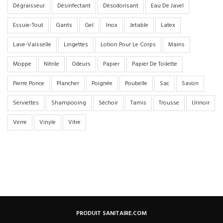
Dégraisseur
Désinfectant
Désodorisant
Eau De Javel
Essuie-Tout
Gants
Gel
Inox
Jetable
Latex
Lave-Vaisselle
Lingettes
Lotion Pour Le Corps
Mains
Moppe
Nitrile
Odeurs
Papier
Papier De Toilette
Pierre Ponce
Plancher
Poignée
Poubelle
Sac
Savon
Serviettes
Shampooing
Séchoir
Tamis
Trousse
Urinoir
Verre
Vinyle
Vitre
PRODUIT SANITAIRE.COM