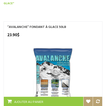
GLACE”
NOS SERVICES
BOUTIQUE
QUI SOMMES-NOUS
“AVALANCHE” FONDANT À GLACE 50LB
23.90
$
CONTACTEZ NOUS
AJOUTER AU PANIER