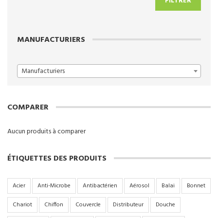
FILTRER
min
max
MANUFACTURIERS
Manufacturiers
COMPARER
Aucun produits à comparer
ÉTIQUETTES DES PRODUITS
Acier
Anti-Microbe
Antibactérien
Aérosol
Balai
Bonnet
Chariot
Chiffon
Couvercle
Distributeur
Douche