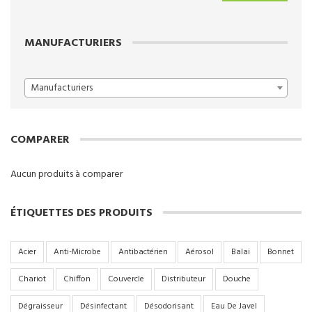
min
max
MANUFACTURIERS
Manufacturiers
COMPARER
Aucun produits à comparer
ÉTIQUETTES DES PRODUITS
Acier
Anti-Microbe
Antibactérien
Aérosol
Balai
Bonnet
Chariot
Chiffon
Couvercle
Distributeur
Douche
Dégraisseur
Désinfectant
Désodorisant
Eau De Javel