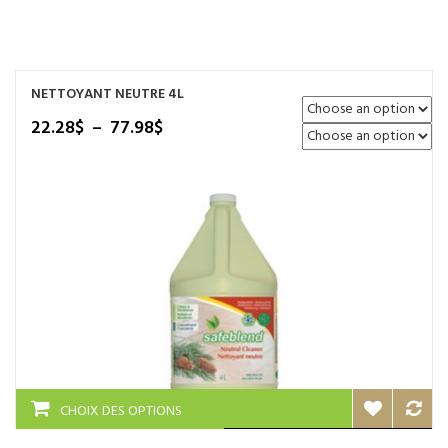
NOS SERVICES
BOUTIQUE
NETTOYANT NEUTRE 4L
QUI SOMMES-NOUS
Plage
22.28
$
–
77.98
$
de
CONTACTEZ NOUS
prix :
22.28$
à
77.98$
Ce
CHOIX DES OPTIONS
produit
a