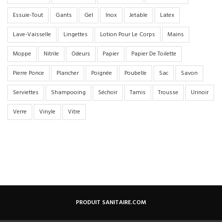
Essuie-Tout
Gants
Gel
Inox
Jetable
Latex
Lave-Vaisselle
Lingettes
Lotion Pour Le Corps
Mains
Moppe
Nitrile
Odeurs
Papier
Papier De Toilette
Pierre Ponce
Plancher
Poignée
Poubelle
Sac
Savon
Serviettes
Shampooing
Séchoir
Tamis
Trousse
Urinoir
Verre
Vinyle
Vitre
PRODUIT SANITAIRE.COM