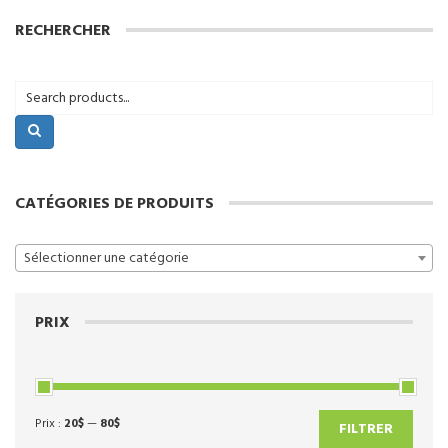
plusieurs
RECHERCHER
variations.
Les
options
peuvent
être
choisies
sur
la
page
CATÉGORIES DE PRODUITS
du
produit
Sélectionner une catégorie
PRIX
Prix :
20$
—
80$
Prix
Prix
FILTRER