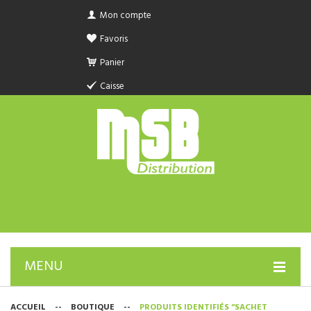
Mon compte
Favoris
Panier
Caisse
MENU
PRODUIT SANITAIRE.COM
ACCUEIL
--
BOUTIQUE
--
PRODUITS IDENTIFIÉS “SACHET