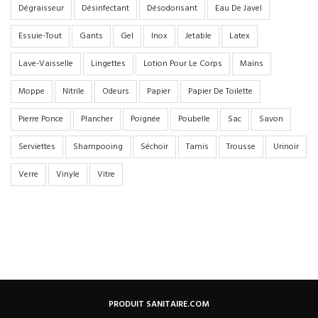
Dégraisseur
Désinfectant
Désodorisant
Eau De Javel
Essuie-Tout
Gants
Gel
Inox
Jetable
Latex
Lave-Vaisselle
Lingettes
Lotion Pour Le Corps
Mains
Moppe
Nitrile
Odeurs
Papier
Papier De Toilette
Pierre Ponce
Plancher
Poignée
Poubelle
Sac
Savon
Serviettes
Shampooing
Séchoir
Tamis
Trousse
Urinoir
Verre
Vinyle
Vitre
PRODUIT SANITAIRE.COM