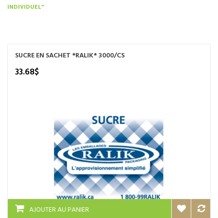
INDIVIDUEL”
NOS SERVICES
BOUTIQUE
QUI SOMMES-NOUS
SUCRE EN SACHET *RALIK* 3000/CS
33.68
$
CONTACTEZ NOUS
AJOUTER AU PANIER