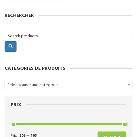
RECHERCHER
CATÉGORIES DE PRODUITS
Sélectionner une catégorie
PRIX
Prix :
30$
—
40$
Prix
Prix