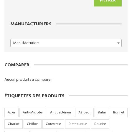
FILTRER
min
max
MANUFACTURIERS
Manufacturiers
COMPARER
Aucun produits à comparer
ÉTIQUETTES DES PRODUITS
Acier
Anti-Microbe
Antibactérien
Aérosol
Balai
Bonnet
Chariot
Chiffon
Couvercle
Distributeur
Douche